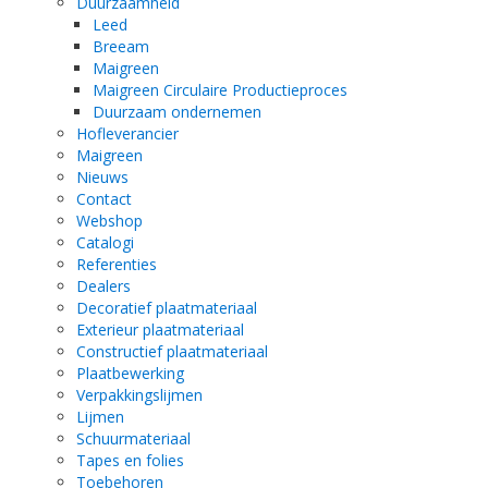
Duurzaamheid
Leed
Breeam
Maigreen
Maigreen Circulaire Productieproces
Duurzaam ondernemen
Hofleverancier
Maigreen
Nieuws
Contact
Webshop
Catalogi
Referenties
Dealers
Decoratief plaatmateriaal
Exterieur plaatmateriaal
Constructief plaatmateriaal
Plaatbewerking
Verpakkingslijmen
Lijmen
Schuurmateriaal
Tapes en folies
Toebehoren