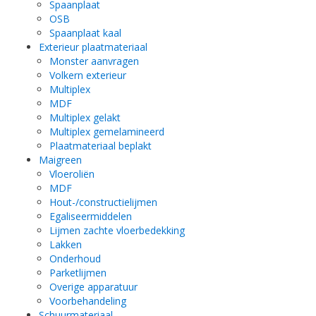
Spaanplaat
OSB
Spaanplaat kaal
Exterieur plaatmateriaal
Monster aanvragen
Volkern exterieur
Multiplex
MDF
Multiplex gelakt
Multiplex gemelamineerd
Plaatmateriaal beplakt
Maigreen
Vloeroliën
MDF
Hout-/constructielijmen
Egaliseermiddelen
Lijmen zachte vloerbedekking
Lakken
Onderhoud
Parketlijmen
Overige apparatuur
Voorbehandeling
Schuurmateriaal