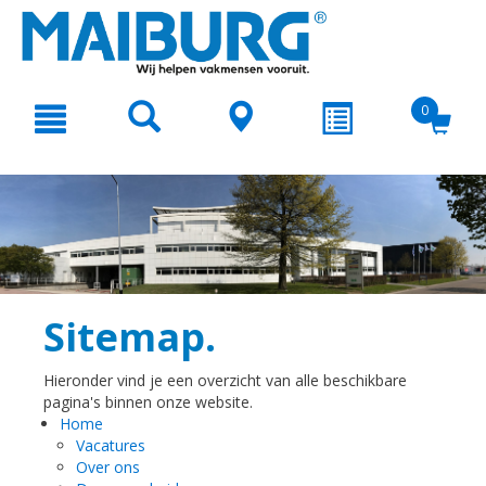
text.skipToContent
text.skipToNavigation
0
Sitemap.
Hieronder vind je een overzicht van alle beschikbare
pagina's binnen onze website.
Home
Vacatures
Over ons