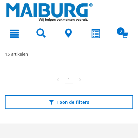
text.skipToContent
text.skipToNavigation
0
15 artikelen
1
Toon de filters