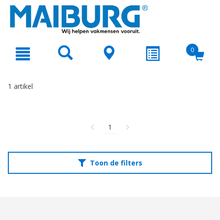
text.skipToContent
text.skipToNavigation
0
1 artikel
1
Toon de filters