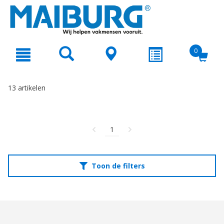
text.skipToContent
text.skipToNavigation
0
13 artikelen
1
Toon de filters