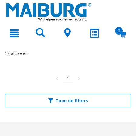
text.skipToContent
text.skipToNavigation
0
18 artikelen
1
Toon de filters