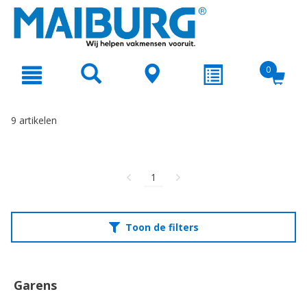
text.skipToContent
text.skipToNavigation
0
9 artikelen
1
Toon de filters
Garens