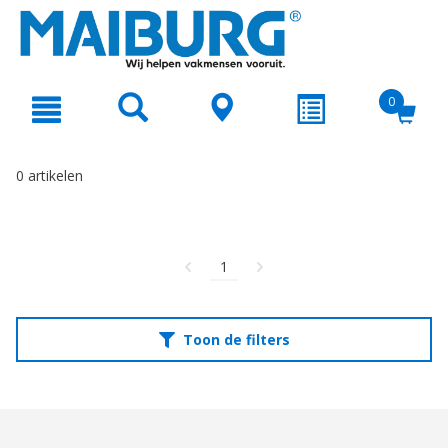
text.skipToContent
text.skipToNavigation
0
0 artikelen
1
Toon de filters