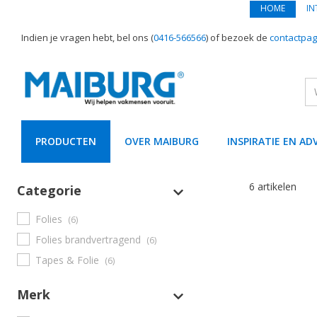
HOME
IN
Indien je vragen hebt, bel ons (
0416-566566
) of bezoek de
contactpag
PRODUCTEN
OVER MAIBURG
INSPIRATIE EN AD
text.skipToContent
text.skipToNavigation
6 artikelen
Categorie
Folies
(6)
Folies brandvertragend
(6)
Tapes & Folie
(6)
Merk