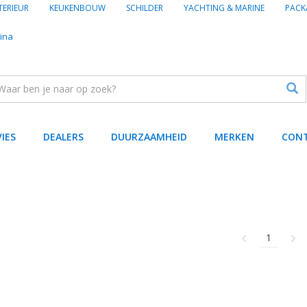
TERIEUR
KEUKENBOUW
SCHILDER
YACHTING & MARINE
PACK
ina
VIES
DEALERS
DUURZAAMHEID
MERKEN
CON
1