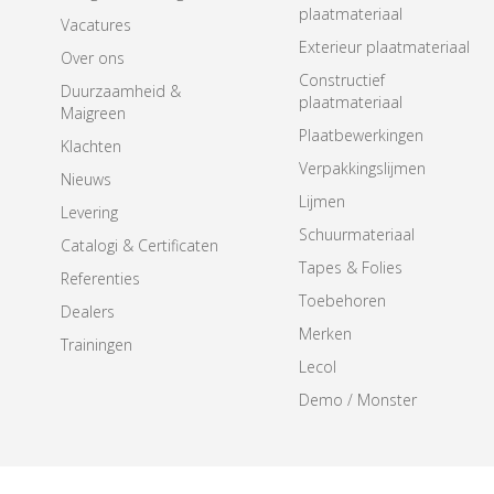
plaatmateriaal
Vacatures
Exterieur plaatmateriaal
Over ons
Constructief
Duurzaamheid &
plaatmateriaal
Maigreen
Plaatbewerkingen
Klachten
Verpakkingslijmen
Nieuws
Lijmen
Levering
Schuurmateriaal
Catalogi & Certificaten
Tapes & Folies
Referenties
Toebehoren
Dealers
Merken
Trainingen
Lecol
Demo / Monster