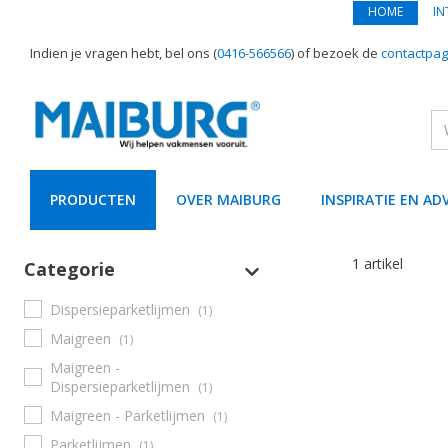
HOME
IN
Indien je vragen hebt, bel ons (
0416-566566
) of bezoek de
contactpag
PRODUCTEN
OVER MAIBURG
INSPIRATIE EN AD
text.skipToContent
text.skipToNavigation
1 artikel
Categorie
Dispersieparketlijmen
(1)
Maigreen
(1)
Maigreen -
Dispersieparketlijmen
(1)
Maigreen - Parketlijmen
(1)
Parketlijmen
(1)