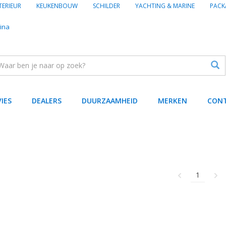
TERIEUR
KEUKENBOUW
SCHILDER
YACHTING & MARINE
PACK
ina
VIES
DEALERS
DUURZAAMHEID
MERKEN
CON
1