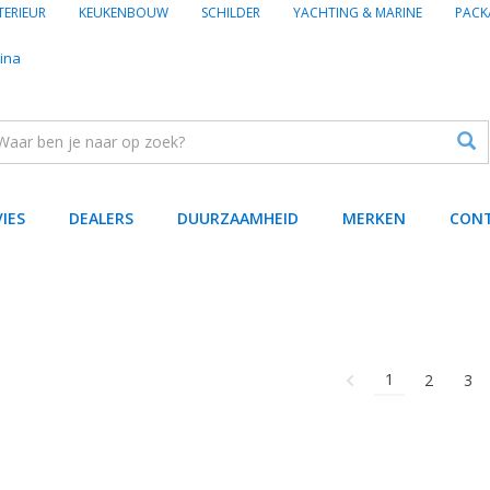
TERIEUR
KEUKENBOUW
SCHILDER
YACHTING & MARINE
PACK
ina
VIES
DEALERS
DUURZAAMHEID
MERKEN
CON
1
2
3