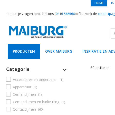
HOME
IN
Indien je vragen hebt, bel ons (
0416-566566
) of bezoek de
contactpag
PRODUCTEN
OVER MAIBURG
INSPIRATIE EN AD
text.skipToContent
text.skipToNavigation
60 artikelen
Categorie
Accessoires en onderdelen
(1)
Apparatuur
(1)
Cementlijmen
(1)
Cementlijmen en kurkvulling
(1)
Contactlijmen
(60)