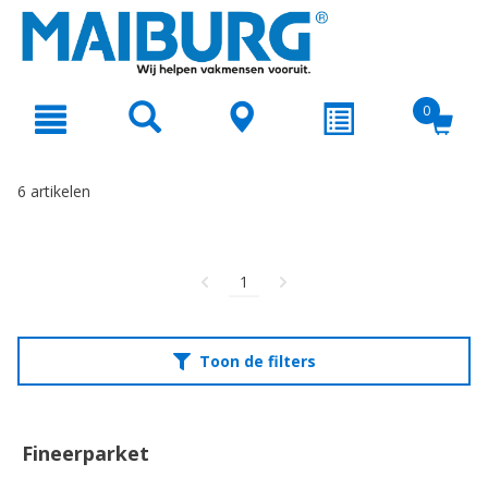
text.skipToContent
text.skipToNavigation
0
6 artikelen
1
Toon de filters
Fineerparket