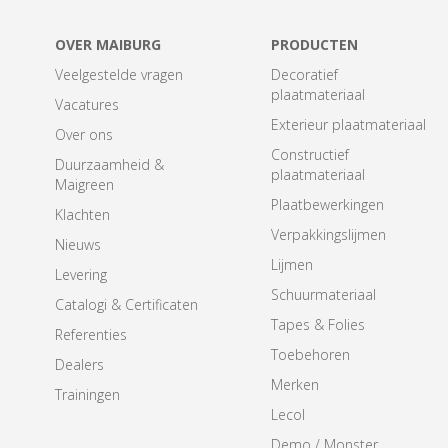
OVER MAIBURG
PRODUCTEN
Veelgestelde vragen
Decoratief
plaatmateriaal
Vacatures
Exterieur plaatmateriaal
Over ons
Constructief
Duurzaamheid &
plaatmateriaal
Maigreen
Plaatbewerkingen
Klachten
Verpakkingslijmen
Nieuws
Lijmen
Levering
Schuurmateriaal
Catalogi & Certificaten
Tapes & Folies
Referenties
Toebehoren
Dealers
Merken
Trainingen
Lecol
Demo / Monster