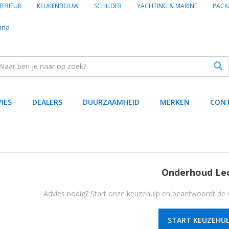
TERIEUR
KEUKENBOUW
SCHILDER
YACHTING & MARINE
PACK
ina
VIES
DEALERS
DUURZAAMHEID
MERKEN
CON
Onderhoud Le
Advies nodig? Start onze keuzehulp en beantwoordt de v
START KEUZEHUL