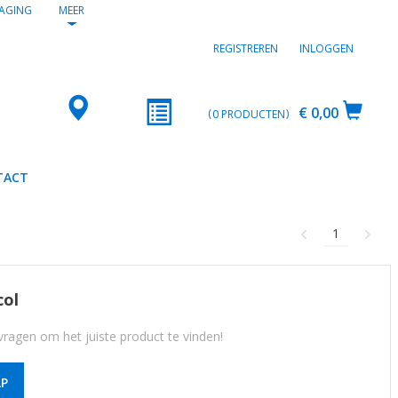
AGING
MEER
REGISTREREN
INLOGGEN
€ 0,00
0
PRODUCTEN
TACT
1
col
ragen om het juiste product te vinden!
P