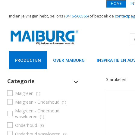
HOME
IN
Indien je vragen hebt, bel ons (
0416-566566
) of bezoek de
contactpag
PRODUCTEN
OVER MAIBURG
INSPIRATIE EN AD
text.skipToContent
text.skipToNavigation
3 artikelen
Categorie
Maigreen
(1)
Maigreen - Onderhoud
(1)
Maigreen - Onderhoud
wasvloeren
(1)
Onderhoud
(3)
Onderhoud wasvloeren
(3)