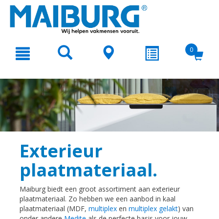
text.skipToContent
text.skipToNavigation
0
Exterieur
plaatmateriaal.
Maiburg biedt een groot assortiment aan exterieur
plaatmateriaal. Zo hebben we een aanbod in kaal
plaatmateriaal (MDF,
multiplex
en
multiplex gelakt
) van
onder andere
Medite
als de perfecte basis voor jouw