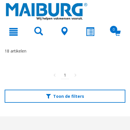
text.skipToContent
text.skipToNavigation
0
18 artikelen
1
Toon de filters