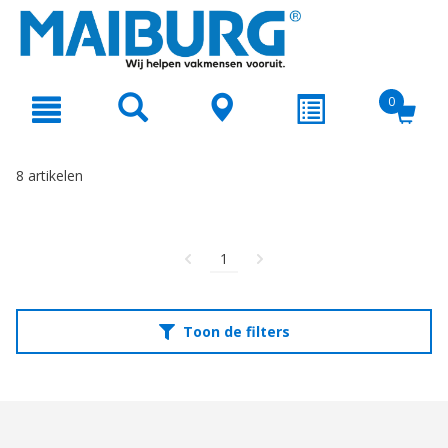
text.skipToContent
text.skipToNavigation
0
8 artikelen
1
Toon de filters