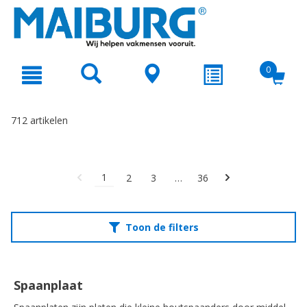
text.skipToContent
text.skipToNavigation
0
712 artikelen
1
2
3
…
36
Toon de filters
Spaanplaat