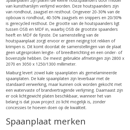
Spaanplaten zijn platen die kleine houtspaanders door middel
van kunstharslijm verlijmd worden. Deze houtspaanders zijn
van rondhout, zaagsel en resthout. Ongeveer 20-30% van de
opbouw is rondhout, 40-50% zaagsels en snippers en 20/30%
is gerecycled resthout. De grootte van de houtspaanders ligt
tussen OSB en MDF in, waarbij OSB de grootste spaanders
heeft en MDF de fijnste. De samenstelling van de
houtspaanplaat zorgt ervoor er geen neiging tot rekken of
krimpen is. Dit komt doordat de samenstellingen van de plaat
geen uitgesproken lengte- of breedterichting en een onder- of
bovenzijde hebben. De meest gebruikte afmetingen zijn 2800 x
2070 en 3050 x 1250/1300 millimeter.
Maiburg levert zowel kale spaanplaten als gemelamineerde
spaanplaten. De kale spaanplaten zijn leverbaar met de
standaard verwerking, maar kunnen ook worden gekocht met
een watervaste of brandvertragende verlijming. Daarnaast zijn
er ook lichtgewicht platen beschikbaar, wanneer het van
belang is dat jouw project zo licht mogelijk is, zonder
concessies te hoeven doen op de kwaliteit.
Spaanplaat merken