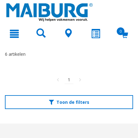
text.skipToContent
text.skipToNavigation
0
6 artikelen
1
Toon de filters