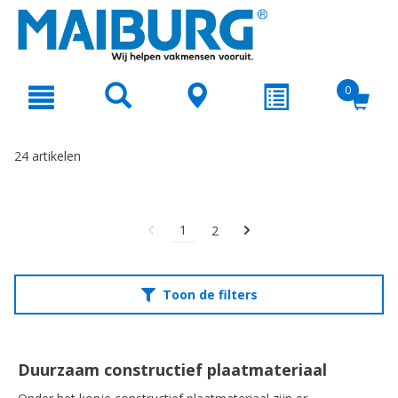
text.skipToContent
text.skipToNavigation
0
24 artikelen
1
2
Toon de filters
Duurzaam constructief plaatmateriaal