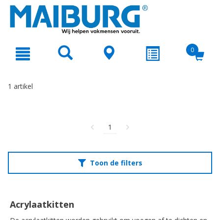
text.skipToContent
text.skipToNavigation
0
1 artikel
1
Toon de filters
Acrylaatkitten