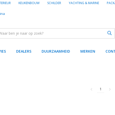
TERIEUR
KEUKENBOUW
SCHILDER
YACHTING & MARINE
PACK
ina
VIES
DEALERS
DUURZAAMHEID
MERKEN
CON
1