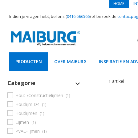
HOME
IN
Indien je vragen hebt, bel ons (
0416-566566
) of bezoek de
contactpag
PRODUCTEN
OVER MAIBURG
INSPIRATIE EN AD
text.skipToContent
text.skipToNavigation
1 artikel
Categorie
Hout-/Constructielijmen
(1)
Houtlijm D4
(1)
Houtlijmen
(1)
Lijmen
(1)
PVAC-lijmen
(1)