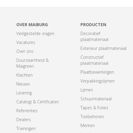
OVER MAIBURG
PRODUCTEN
Veelgestelde vragen
Decoratief
plaatmateriaal
Vacatures
Exterieur plaatmateriaal
Over ons
Constructief
Duurzaamheid &
plaatmateriaal
Maigreen
Plaatbewerkingen
Klachten
Verpakkingslijmen
Nieuws
Lijmen
Levering
Schuurmateriaal
Catalogi & Certificaten
Tapes & Folies
Referenties
Toebehoren
Dealers
Merken
Trainingen