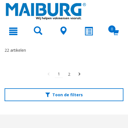
text.skipToContent
text.skipToNavigation
0
22 artikelen
1
2
Toon de filters