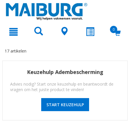
text.skipToContent
text.skipToNavigation
0
17 artikelen
Keuzehulp Adembescherming
Advies nodig? Start onze keuzehulp en beantwoordt de
vragen om het juiste product te vinden!
START KEUZEHULP