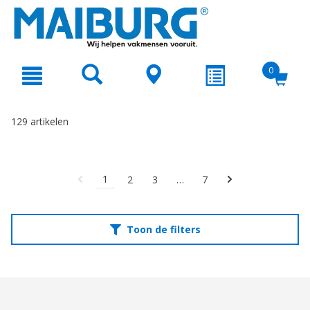
text.skipToContent
text.skipToNavigation
0
129 artikelen
1
2
3
…
7
Toon de filters