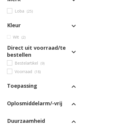
Loba
(25)
Kleur
Wit
(2)
Direct uit voorraad/te
bestellen
Bestelartikel
(9)
Voorraad
(18)
Toepassing
Oplosmiddelarm/-vrij
Duurzaamheid