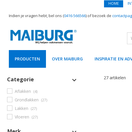
HOME
IN
Indien je vragen hebt, bel ons (
0416-566566
) of bezoek de
contactpag
PRODUCTEN
OVER MAIBURG
INSPIRATIE EN AD
text.skipToContent
text.skipToNavigation
27 artikelen
Categorie
Aflakken
(4)
Grondlakken
(27)
Lakken
(27)
Vloeren
(27)
Merk