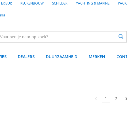
TERIEUR
KEUKENBOUW
SCHILDER
YACHTING & MARINE
PACK
ina
VIES
DEALERS
DUURZAAMHEID
MERKEN
CON
1
2