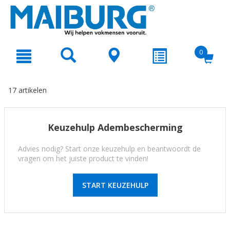
text.skipToContent
text.skipToNavigation
0
17 artikelen
Keuzehulp Adembescherming
Advies nodig? Start onze keuzehulp en beantwoordt de
vragen om het juiste product te vinden!
START KEUZEHULP