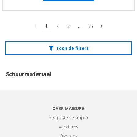
1
2
3
…
76
Toon de filters
Schuurmateriaal
OVER MAIBURG
Veelgestelde vragen
Vacatures
Over ons