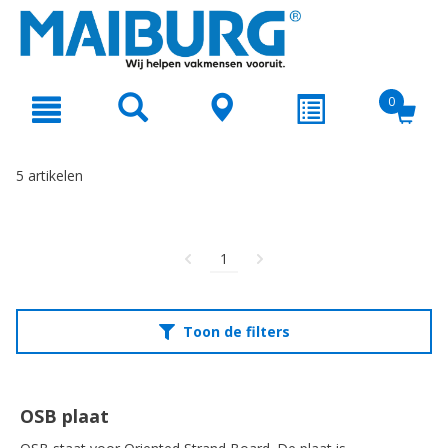
text.skipToContent
text.skipToNavigation
0
5 artikelen
1
Toon de filters
OSB plaat