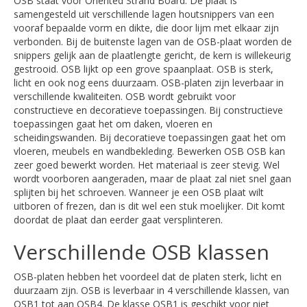
OSB staat voor Oriented Strand Board. De plaat is
samengesteld uit verschillende lagen houtsnippers van een
vooraf bepaalde vorm en dikte, die door lijm met elkaar zijn
verbonden. Bij de buitenste lagen van de OSB-plaat worden de
snippers gelijk aan de plaatlengte gericht, de kern is willekeurig
gestrooid. OSB lijkt op een grove spaanplaat. OSB is sterk,
licht en ook nog eens duurzaam. OSB-platen zijn leverbaar in
verschillende kwaliteiten. OSB wordt gebruikt voor
constructieve en decoratieve toepassingen. Bij constructieve
toepassingen gaat het om daken, vloeren en
scheidingswanden. Bij decoratieve toepassingen gaat het om
vloeren, meubels en wandbekleding. Bewerken OSB OSB kan
zeer goed bewerkt worden. Het materiaal is zeer stevig. Wel
wordt voorboren aangeraden, maar de plaat zal niet snel gaan
splijten bij het schroeven. Wanneer je een OSB plaat wilt
uitboren of frezen, dan is dit wel een stuk moelijker. Dit komt
doordat de plaat dan eerder gaat versplinteren.
Verschillende OSB klassen
OSB-platen hebben het voordeel dat de platen sterk, licht en
duurzaam zijn. OSB is leverbaar in 4 verschillende klassen, van
OSB1 tot aan OSB4. De klasse OSB1 is geschikt voor niet