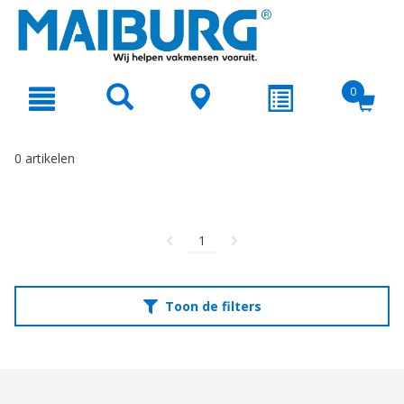
text.skipToContent
text.skipToNavigation
0
0 artikelen
1
Toon de filters