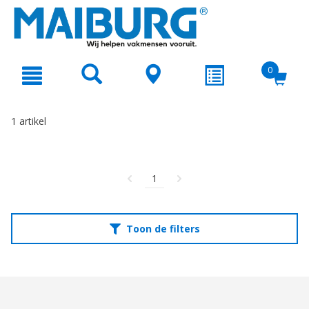
text.skipToContent
text.skipToNavigation
0
1 artikel
1
Toon de filters