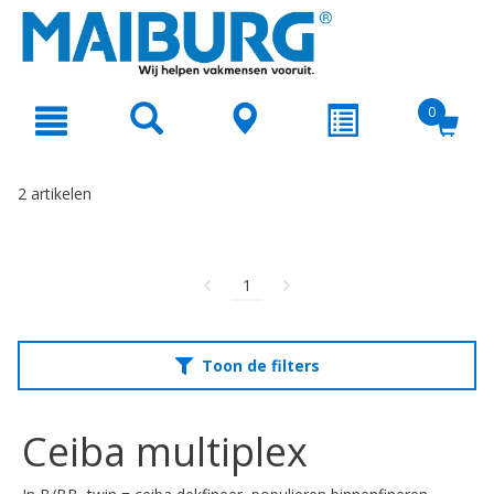
text.skipToContent
text.skipToNavigation
0
2 artikelen
1
Toon de filters
Ceiba multiplex