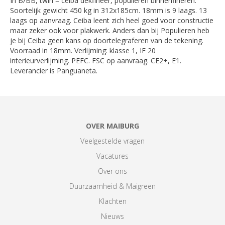
In B/BB, twin = ceiba dekfineer, populieren binnenfineren.
Soortelijk gewicht 450 kg in 312x185cm. 18mm is 9 laags. 13
laags op aanvraag. Ceiba leent zich heel goed voor constructie
maar zeker ook voor plakwerk. Anders dan bij Populieren heb
je bij Ceiba geen kans op doortelegraferen van de tekening.
Voorraad in 18mm. Verlijming: klasse 1, IF 20
interieurverlijming. PEFC. FSC op aanvraag. CE2+, E1.
Leverancier is Panguaneta.
OVER MAIBURG
Veelgestelde vragen
Vacatures
Over ons
Duurzaamheid & Maigreen
Klachten
Nieuws