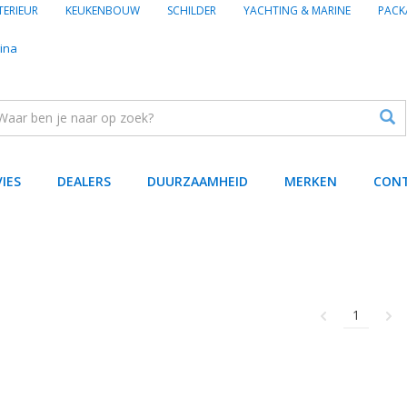
TERIEUR
KEUKENBOUW
SCHILDER
YACHTING & MARINE
PACK
ina
VIES
DEALERS
DUURZAAMHEID
MERKEN
CON
1