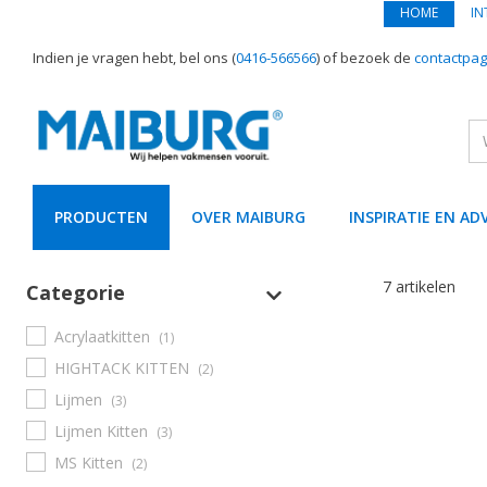
HOME
IN
Indien je vragen hebt, bel ons (
0416-566566
) of bezoek de
contactpag
PRODUCTEN
OVER MAIBURG
INSPIRATIE EN AD
text.skipToContent
text.skipToNavigation
7 artikelen
Categorie
Acrylaatkitten
(1)
HIGHTACK KITTEN
(2)
Lijmen
(3)
Lijmen Kitten
(3)
MS Kitten
(2)