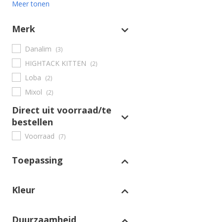
Meer tonen
Merk
Danalim
(3)
HIGHTACK KITTEN
(2)
Loba
(2)
Mixol
(2)
Direct uit voorraad/te
bestellen
Voorraad
(7)
Toepassing
Kleur
Duurzaamheid