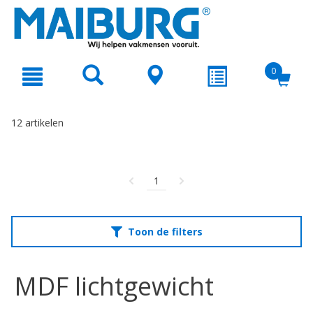
text.skipToContent
text.skipToNavigation
0
12 artikelen
1
Toon de filters
MDF lichtgewicht