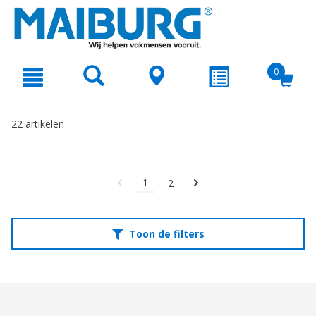
text.skipToContent
text.skipToNavigation
0
22 artikelen
1
2
Toon de filters