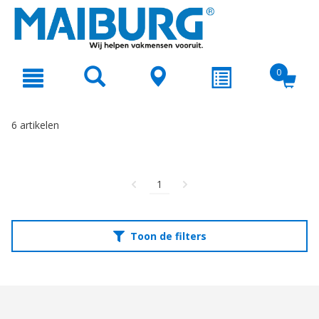
text.skipToContent
text.skipToNavigation
0
6 artikelen
1
Toon de filters