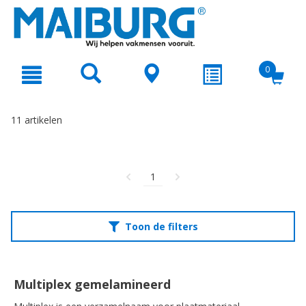
text.skipToContent
text.skipToNavigation
0
11 artikelen
1
Toon de filters
Multiplex gemelamineerd