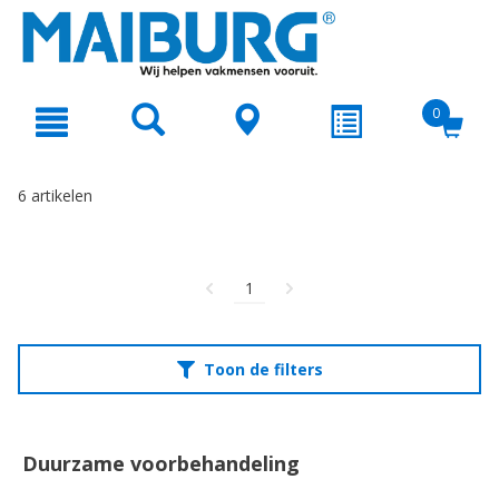
text.skipToContent
text.skipToNavigation
0
6 artikelen
1
Toon de filters
Duurzame voorbehandeling