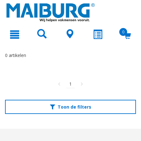
text.skipToContent
text.skipToNavigation
0
0 artikelen
1
Toon de filters