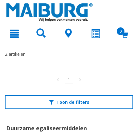
text.skipToContent
text.skipToNavigation
0
2 artikelen
1
Toon de filters
Duurzame egaliseermiddelen