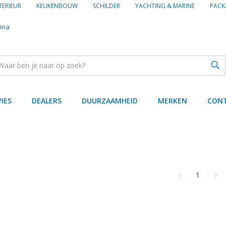
TERIEUR
KEUKENBOUW
SCHILDER
YACHTING & MARINE
PACK
ina
VIES
DEALERS
DUURZAAMHEID
MERKEN
CON
1