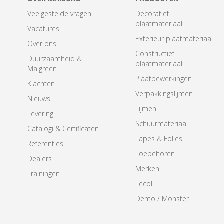
Veelgestelde vragen
Decoratief
plaatmateriaal
Vacatures
Exterieur plaatmateriaal
Over ons
Constructief
Duurzaamheid &
plaatmateriaal
Maigreen
Plaatbewerkingen
Klachten
Verpakkingslijmen
Nieuws
Lijmen
Levering
Schuurmateriaal
Catalogi & Certificaten
Tapes & Folies
Referenties
Toebehoren
Dealers
Merken
Trainingen
Lecol
Demo / Monster