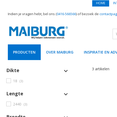
HOME
IN
Indien je vragen hebt, bel ons (
0416-566566
) of bezoek de
contactpag
PRODUCTEN
OVER MAIBURG
INSPIRATIE EN AD
text.skipToContent
text.skipToNavigation
3 artikelen
Dikte
18
(3)
Lengte
2440
(3)
Breedte