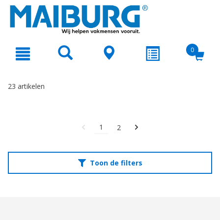
text.skipToContent
text.skipToNavigation
0
23 artikelen
1
2
Toon de filters