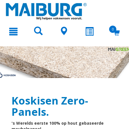
text.skipToContent
text.skipToNavigation
0
Koskisen Zero-
Panels.
's Werelds eerste 100% op hout gebaseerde
meubelpaneel.