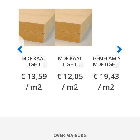
MDF KAAL
MDF KAAL
GEMELAMINEERD
UN
LIGHT
LIGHT
MDF LIGHT
MDF
D605
D610
V313
BRA
€ 13,59
€ 12,05
€ 19,43
€ 
3050X1300X18MM
3050X1300X16MM
VOCHTWEREND
305
WIT
/ m2
/ m2
/ m2
/
OVERLAKBAAR
3050X1220X18MM
OVER MAIBURG