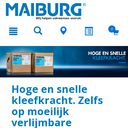
text.skipToContent
text.skipToNavigation
0
Hoge en snelle
kleefkracht. Zelfs
op moeilijk
verlijmbare