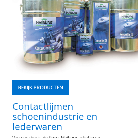
BEKIJK PRODUCTEN
Contactlijmen
schoenindustrie en
lederwaren
Van oudsher is de firma Maiburg actief in de