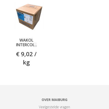
WAKOL
INTERCOLL
D3460
€ 9,02 /
NATUREL
10 KG
kg
OVER MAIBURG
Veelgestelde vragen