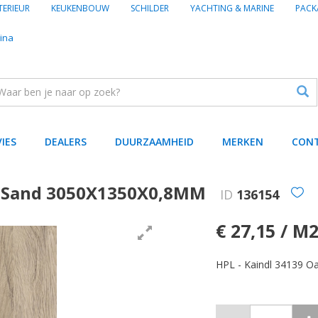
TERIEUR
KEUKENBOUW
SCHILDER
YACHTING & MARINE
PACK
ina
VIES
DEALERS
DUURZAAMHEID
MERKEN
CON
o Sand 3050X1350X0,8MM
ID
136154
€ 27,15 / M
HPL - Kaindl 34139 