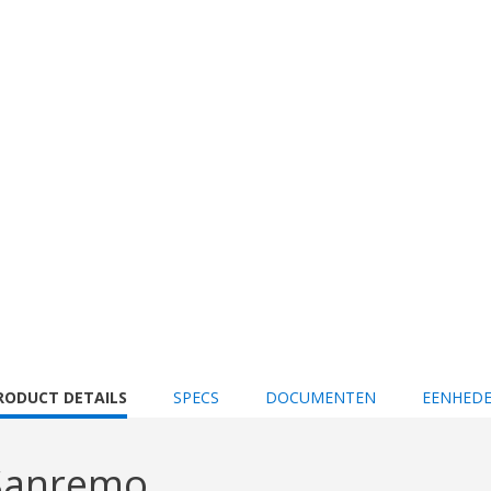
URRENT
RODUCT DETAILS
SPECS
DOCUMENTEN
EENHED
AB:
 Sanremo