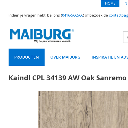
HOME
IN
Indien je vragen hebt, bel ons (
0416-566566
) of bezoek de
contactpag
PRODUCTEN
OVER MAIBURG
INSPIRATIE EN AD
text.skipToContent
text.skipToNavigation
Kaindl CPL 34139 AW Oak Sanrem