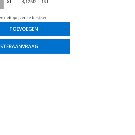
ST
4,12M2 = 1ST
n nettoprijzen te bekijken
TOEVOEGEN
STERAANVRAAG