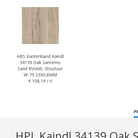
ABS Kantenband Kaindl
34139 Oak Sanremo
Sand RV/AW, Structuur
W-79 23X0,8MM
€ 108,19 / rl
C
P
T
HPL Kaindl 34139 Oak