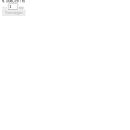
€ 108,19 / rl
Toevoegen