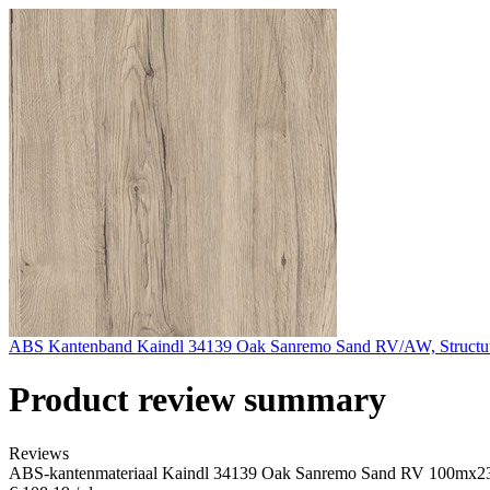
ABS Kantenband Kaindl 34139 Oak Sanremo Sand RV/AW, Struc
Product review summary
Reviews
ABS-kantenmateriaal Kaindl 34139 Oak Sanremo Sand RV 100mx