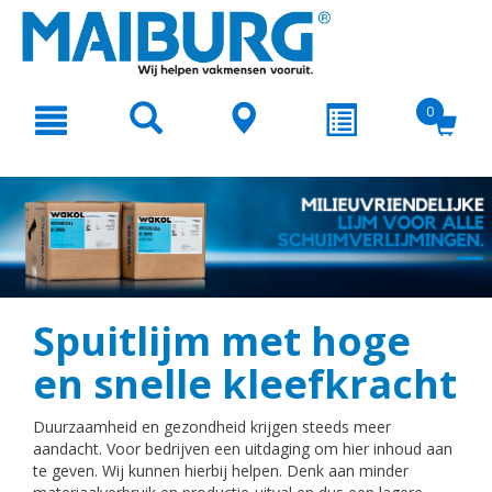
text.skipToContent
text.skipToNavigation
0
Spuitlijm met hoge
en snelle kleefkracht
Duurzaamheid en gezondheid krijgen steeds meer
aandacht. Voor bedrijven een uitdaging om hier inhoud aan
te geven. Wij kunnen hierbij helpen. Denk aan minder