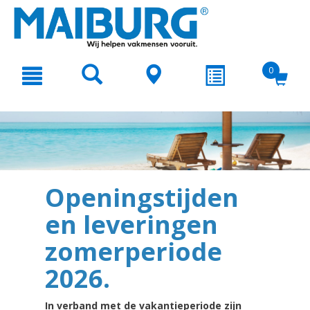
text.skipToContent
text.skipToNavigation
0
Openingstijden
en leveringen
zomerperiode
2026.
In verband met de vakantieperiode zijn