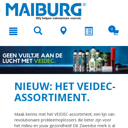
text.skipToContent
text.skipToNavigation
0
NIEUW: HET VEIDEC-
ASSORTIMENT.
Maak kennis met het VEIDEC-assortiment; een lijn van
revolutionaire probleemoplossers die beter zijn voor
het milieu en jouw gezondheid! Dit Zweedse merk is al